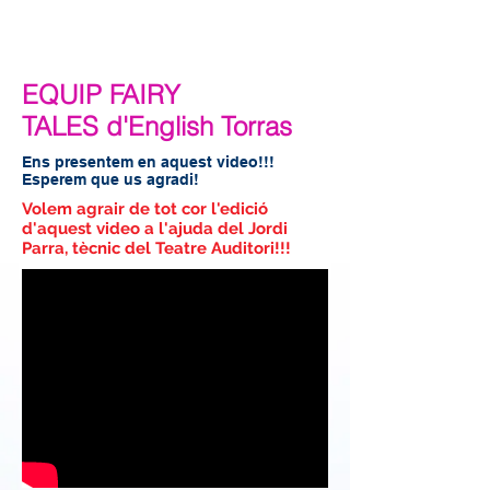
EQUIP FAIRY
TALES d'English Torras
Ens presentem en aquest video!!!
Esperem que us agradi!
Volem agrair de tot cor l'edició
d'aquest video a l'ajuda del Jordi
Parra, tècnic del Teatre Auditori!!!