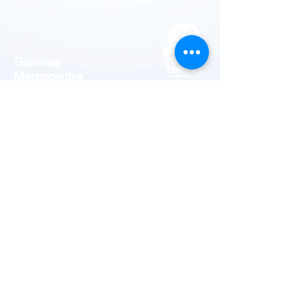
Galeries
Mercacentre
local 5, 7, 9, 17 i 18 · Ripollet ·
T.:
93 580 66 48
M.:
640 630 350
hello@englishtorras.com
Follow Us
© 2015 by English Torras.
Disseny web:
www.sacdisseny.com
Avis Lega
l -
Política de cookies