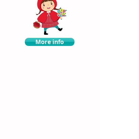
More info
L'escola en
imatges
!