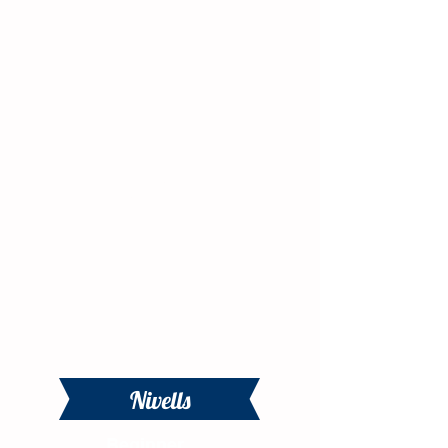
Reconeguts per
CAMBRIDGE com a
centre de
referència
a Ripollet
Nivells
Beginner