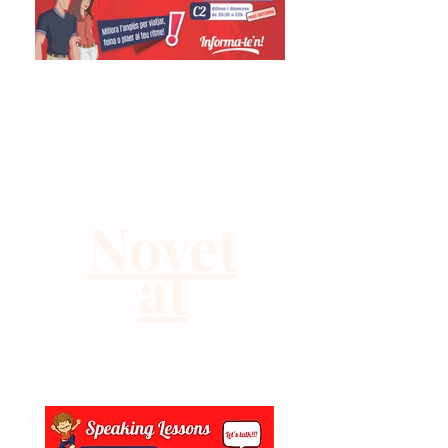
Novet
at