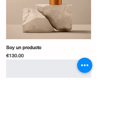
Soy un producto
Precio
€130.00