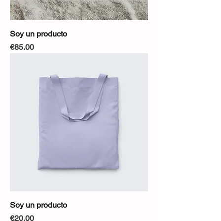
Soy un producto
Precio
€85.00
Soy un producto
Precio
€20.00