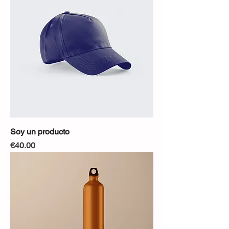
Soy un producto
Precio
€40.00