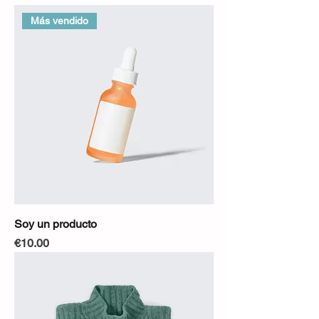
Más vendido
Soy un producto
Precio
€10.00