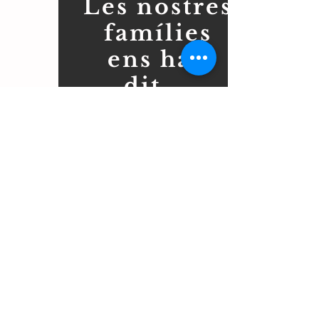
Les nostres
famílies
ens han
dit....
💟
Gracias a vosotros por
haberlo hecho tan
dinámico!!!
Y sobre todo gracias a
Meritxell que ha sido
súper cariñosa y
paciente🤣🤣ojalá el año
que viene siga con la
misma clase🙏🏻🙏🏻
Os deseo unas
merecidas vacaciones
de verano!!😘😘