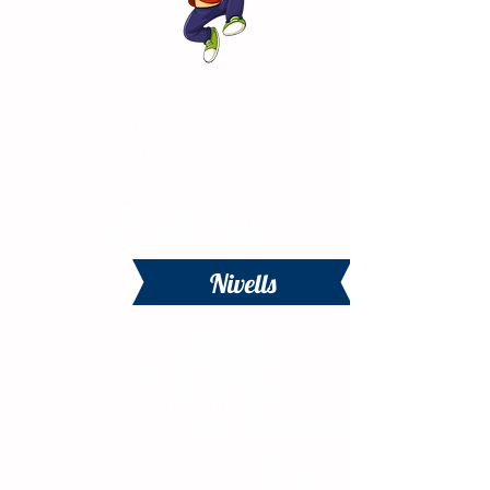
PERÒ OFERIM
ESTEM
TAMBÉ VIRTUAL
PRESENCIAL
Ja no tens
excusa!
Nivells
Beginner
Elementary
Pre-Intermediate
Intermediate
Upper-Intermediate
First
Advanced