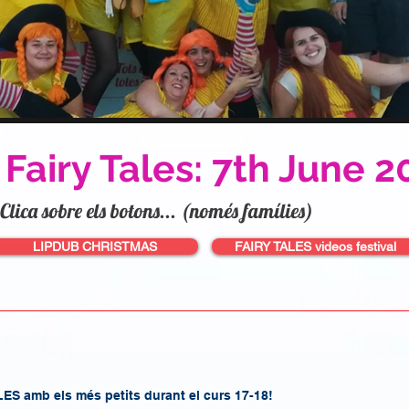
 Fairy Tales: 7th June 2
Clica sobre els botons... (només famílies)
LIPDUB CHRISTMAS
FAIRY TALES videos festival
ES amb els més petits durant el curs 17-18!