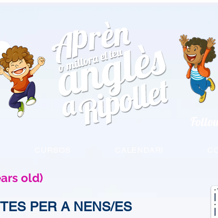
Follo
CURSOS
CALENDARI
C
ears old)
NTES PER A NENS/ES